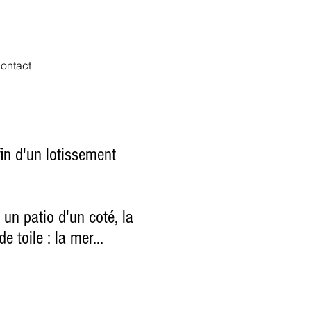
ontact@guerrevieille.com
06 60 85 64 83
ontact
in d'un lotissement
 un patio d'un coté, la
 toile : la mer...